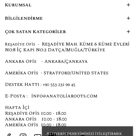
Kurumsal
Bilgilendirme
Çok Satan Kategoriler
Reşadiye Mah. Küme 6 Küme Evleri
Reşadiye Ofis -
No:8 İç Kapı No:2 Datça/Muğla/Türkiye
Ankara Ofis - Ankara/Çankaya
Amerika Ofis - Stratford/United States
Destek Hattı :
+90 553 232 99 45
E-Posta :
info@anatoliaroots.com
Hafta İçi
Reşadiye Ofis 10.00 - 18.00
Ankara Ofis 10.00 - 18.00
Amerika Ofis 10.00 - 18.00
Alışveriş deneyiminizi iyileştirmek