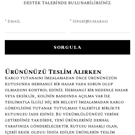
destek talebinde bulunabilirsiniz.
*
Email
*
Sipariş Numarası
SORGULA
Ürününüzü Teslim Alırken
Kargo tutanağını imzalamadan önce ürününüzün
kutusunda herhangi bir hasar yada sorun olup
olmadığını kontrol ediniz. Herhangi bir nedenle hasar
veya eksiklik, kolinin bandında açılma var ise
teslimatla ilgili hiç bir belgeyi imzalamadan kargo
görevlisine tutanak tutulması talebiyle birlikte
kutunuzu iade ediniz. Bu yükümlülüğünüzü yerine
getirdiğiniz takdirde, yeni ürünleriniz derhal
tarafınıza gönderilecektir. Kutusu hasarlı olan,
içeriği eksik olduğu iddia edilen ürünlerin teslim