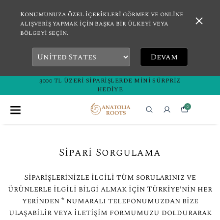
Konumunuza özel içerikleri görmek ve online
alışveriş yapmak için başka bir ülkeyi veya
bölgeyi seçin.
Devam
3000 TL ÜZERI SIPARIŞLERDE MINI SÜRPRIZ
HEDIYE
0
Sipariş Sorgulama
Siparişlerinizle ilgili tüm sorularınız ve
ürünlerle ilgili bilgi almak için Türkiye'nin her
yerinden * numaralı telefonumuzdan bize
ulaşabilir veya iletişim formumuzu doldurarak