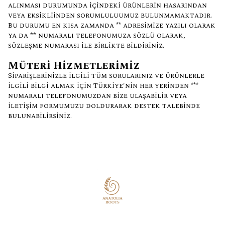
alınması durumunda içindeki ürünlerin hasarından
veya eksikliğinden sorumluluğumuz bulunmamaktadır.
Bu durumu en kısa zamanda ** adresimize yazılı olarak
ya da
**
numaralı telefonumuza sözlü olarak,
sözleşme numarası ile birlikte bildiriniz.
Müşteri Hizmetlerimiz
Siparişlerinizle ilgili tüm sorularınız ve ürünlerle
ilgili bilgi almak için Türkiye'nin her yerinden ***
numaralı telefonumuzdan bize ulaşabilir veya
iletişim formumuzu doldurarak destek talebinde
bulunabilirsiniz.