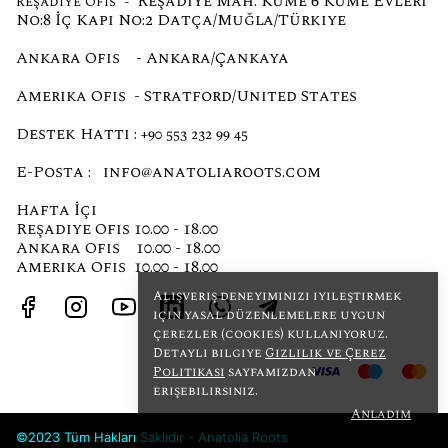
Reşadiye Mah. Küme 6 Küme Evleri
Reşadiye Ofis -
No:8 İç Kapı No:2 Datça/Muğla/Türkiye
Ankara Ofis - Ankara/Çankaya
Amerika Ofis - Stratford/United States
Destek Hattı :
+90 553 232 99 45
E-Posta :
info@anatoliaroots.com
Hafta İçi
Reşadiye Ofis 10.00 - 18.00
Ankara Ofis 10.00 - 18.00
Amerika Ofis 10.00 - 18.00
Alışveriş deneyiminizi iyileştirmek
için yasal düzenlemelere uygun
çerezler (cookies) kullanıyoruz.
Detaylı bilgiye
Gizlilik ve Çerez
Politikası
sayfamızdan
erişebilirsiniz.
Anladım
©2023 Tüm Hakları Saklıdır - Anatolia Roots