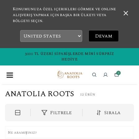
Konumunuza özel içerikleri görmek ve online
alışveriş yapmak için başka bir ülkeyi veya
bölgeyi seçin.
Devam
3000 TL ÜZERI SIPARIŞLERDE MINI SÜRPRIZ
HEDIYE
0
ANATOLIA ROOTS
12
ürün
Filtrele
Sırala